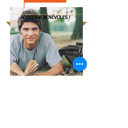
DEVENIR BÉNÉVOLES !
Nos activités vous intéressent ?
Voulez-vous devenir membre de REA
ou vous engager à nos côtés pour
mener des actions solidaires ?
Alors
rejoignez-nous
! Cliquez ci-après