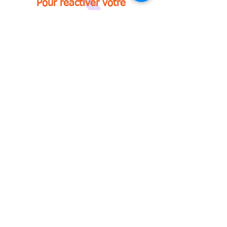
Pour réactiver votre
potentiel, réapprovisionner
votre placard ou votre
armoire, réanimer les
flammes de vie qui
faiblissaient en vous ... Parce
que nous voulons réagir face
aux inégalités et à la
souffrance et réapprendre à
vivre ensemble !
Contacts
Lieu :
06 22 56 15
15, rue Léonard
16
de vinci
association.rea
92160 Antony
@yahoo.com
© 2019 by REA
Crée
avec
Wix.com